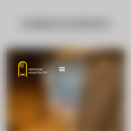
跳
至
内
寻找最适合您住宿的房间
容
Menu